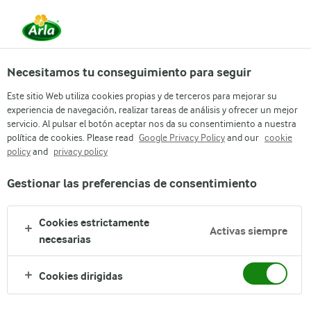
Necesitamos tu conseguimiento para seguir
Este sitio Web utiliza cookies propias y de terceros para mejorar su
experiencia de navegación, realizar tareas de análisis y ofrecer un mejor
NUESTRAS MARCAS
servicio. Al pulsar el botón aceptar nos da su consentimiento a nuestra
política de cookies. Please read
Google Privacy Policy
and our
cookie
The available selection may vary across countries.
policy
and
privacy policy
See the pages below for details.
Gestionar las preferencias de consentimiento
Cookies estrictamente
Activas siempre
necesarias
Arla
›
Cookies dirigidas