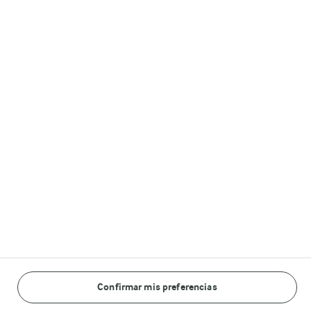
Otros sitios de Arla
Castello®
Lurpak®
Arla in other countries
© Arla Foods amba 2026
Reopen cookie popup
Información Legal
Política General de Privacidad
Confirmar mis preferencias
Política sobre cookies