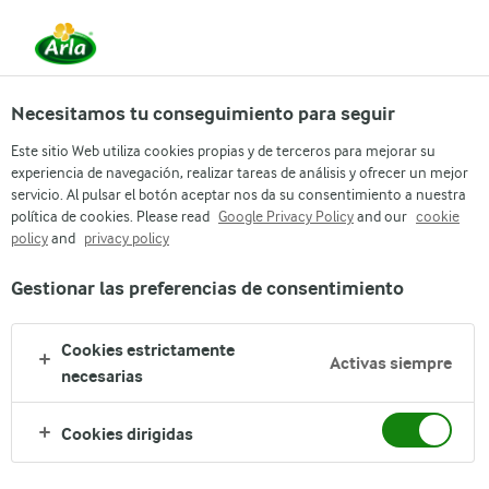
Necesitamos tu conseguimiento para seguir
Este sitio Web utiliza cookies propias y de terceros para mejorar su
experiencia de navegación, realizar tareas de análisis y ofrecer un mejor
Arla
Legal information
servicio. Al pulsar el botón aceptar nos da su consentimiento a nuestra
CONDICIONES
política de cookies. Please read
Google Privacy Policy
and our
cookie
policy
and
privacy policy
GENERALES DE USO
Gestionar las preferencias de consentimiento
DEL SITIO DE
INTERNET
Cookies estrictamente
Activas siempre
necesarias
Cookies dirigidas