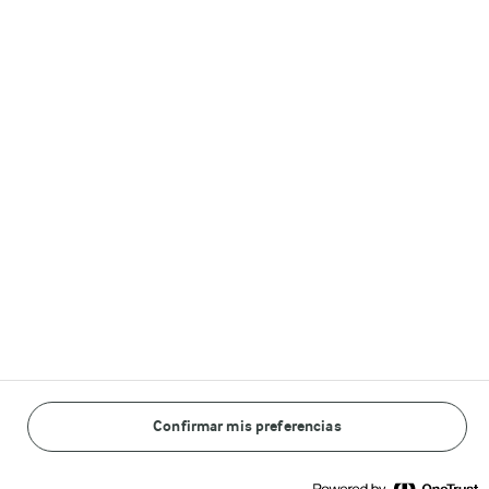
Castello®
Lurpak®
Arla in other countries
© Arla Foods amba 2026
Reopen cookie popup
Información Legal
Política General de Privacidad
Confirmar mis preferencias
Política sobre cookies